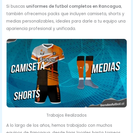
Si buscas
uniformes de futbol completos en Rancagua
,
también ofrecemos packs que incluyen camiseta, shorts y
medias personalizables, ideales para darle a tu equipo una
apariencia profesional y unificada.
Trabajos Realizados
A lo largo de los años, hemos trabajado con muchos
equipos de Rancagua, desde ligas locales hasta torneos