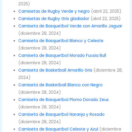
2025)
Camisetas de Rugby Verde y negro
(abril 22, 2025)
Camisetas de Rugby Gris gladiador
(abril 22, 2025)
Camiseta de Basquetbol Verde con Amarillo Jaguar
(diciembre 28, 2024)
Camiseta de Basquetbol Blanco y Celeste
(diciembre 28, 2024)
Camiseta de Basquetbol Morado Fucsia Bull
(diciembre 28, 2024)
Camiseta de Basketball Amarillo Gris
(diciembre 28,
2024)
Camiseta de Basketball Blanco con Negro
(diciembre 28, 2024)
Camiseta de Basquetbol Plomo Dorado Zeus
(diciembre 28, 2024)
Camiseta de Basquetbol Naranja y Rosado
(diciembre 28, 2024)
Camiseta de Basquetbol Celeste y Azul
(diciembre