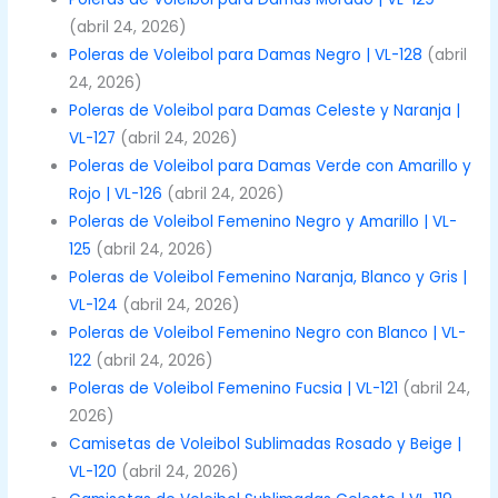
(abril 24, 2026)
Poleras de Voleibol para Damas Negro | VL-128
(abril
24, 2026)
Poleras de Voleibol para Damas Celeste y Naranja |
VL-127
(abril 24, 2026)
Poleras de Voleibol para Damas Verde con Amarillo y
Rojo | VL-126
(abril 24, 2026)
Poleras de Voleibol Femenino Negro y Amarillo | VL-
125
(abril 24, 2026)
Poleras de Voleibol Femenino Naranja, Blanco y Gris |
VL-124
(abril 24, 2026)
Poleras de Voleibol Femenino Negro con Blanco | VL-
122
(abril 24, 2026)
Poleras de Voleibol Femenino Fucsia | VL-121
(abril 24,
2026)
Camisetas de Voleibol Sublimadas Rosado y Beige |
VL-120
(abril 24, 2026)