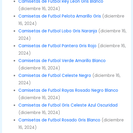
Camisetas de Futbol Rey Leon Gris Blanco
(diciembre 16, 2024)
Camisetas de Futbol Pelota Amarillo Gris
(diciembre
16, 2024)
Camisetas de Futbol Lobo Gris Naranja
(diciembre 16,
2024)
Camisetas de Futbol Pantera Gris Rojo
(diciembre 16,
2024)
Camisetas de Futbol Verde Amarillo Blanco
(diciembre 16, 2024)
Camisetas de Futbol Celeste Negro
(diciembre 16,
2024)
Camisetas de Futbol Rayas Rosado Negro Blanco
(diciembre 16, 2024)
Camisetas de Futbol Gris Celeste Azul Oscuridad
(diciembre 16, 2024)
Camisetas de Futbol Rosado Gris Blanco
(diciembre
16, 2024)