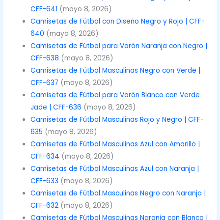
CFF-641
(mayo 8, 2026)
Camisetas de Fútbol con Diseño Negro y Rojo | CFF-
640
(mayo 8, 2026)
Camisetas de Fútbol para Varón Naranja con Negro |
CFF-638
(mayo 8, 2026)
Camisetas de Fútbol Masculinas Negro con Verde |
CFF-637
(mayo 8, 2026)
Camisetas de Fútbol para Varón Blanco con Verde
Jade | CFF-636
(mayo 8, 2026)
Camisetas de Fútbol Masculinas Rojo y Negro | CFF-
635
(mayo 8, 2026)
Camisetas de Fútbol Masculinas Azul con Amarillo |
CFF-634
(mayo 8, 2026)
Camisetas de Fútbol Masculinas Azul con Naranja |
CFF-633
(mayo 8, 2026)
Camisetas de Fútbol Masculinas Negro con Naranja |
CFF-632
(mayo 8, 2026)
Camisetas de Fútbol Masculinas Naranja con Blanco |