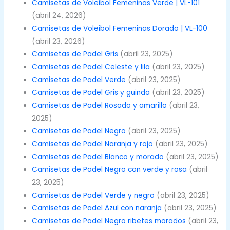
Camisetas de Voleibol Femeninas Verde | VL-101
(abril 24, 2026)
Camisetas de Voleibol Femeninas Dorado | VL-100
(abril 23, 2026)
Camisetas de Padel Gris
(abril 23, 2025)
Camisetas de Padel Celeste y lila
(abril 23, 2025)
Camisetas de Padel Verde
(abril 23, 2025)
Camisetas de Padel Gris y guinda
(abril 23, 2025)
Camisetas de Padel Rosado y amarillo
(abril 23,
2025)
Camisetas de Padel Negro
(abril 23, 2025)
Camisetas de Padel Naranja y rojo
(abril 23, 2025)
Camisetas de Padel Blanco y morado
(abril 23, 2025)
Camisetas de Padel Negro con verde y rosa
(abril
23, 2025)
Camisetas de Padel Verde y negro
(abril 23, 2025)
Camisetas de Padel Azul con naranja
(abril 23, 2025)
Camisetas de Padel Negro ribetes morados
(abril 23,