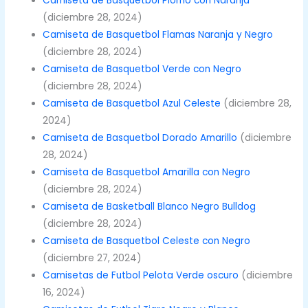
Camiseta de Basquetbol Plomo con Naranja
(diciembre 28, 2024)
Camiseta de Basquetbol Flamas Naranja y Negro
(diciembre 28, 2024)
Camiseta de Basquetbol Verde con Negro
(diciembre 28, 2024)
Camiseta de Basquetbol Azul Celeste
(diciembre 28,
2024)
Camiseta de Basquetbol Dorado Amarillo
(diciembre
28, 2024)
Camiseta de Basquetbol Amarilla con Negro
(diciembre 28, 2024)
Camiseta de Basketball Blanco Negro Bulldog
(diciembre 28, 2024)
Camiseta de Basquetbol Celeste con Negro
(diciembre 27, 2024)
Camisetas de Futbol Pelota Verde oscuro
(diciembre
16, 2024)