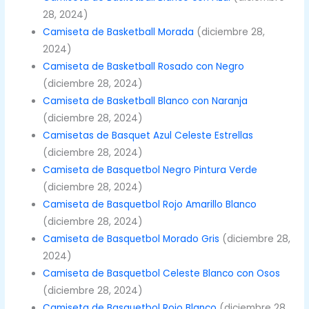
28, 2024)
Camiseta de Basketball Morada
(diciembre 28,
2024)
Camiseta de Basketball Rosado con Negro
(diciembre 28, 2024)
Camiseta de Basketball Blanco con Naranja
(diciembre 28, 2024)
Camisetas de Basquet Azul Celeste Estrellas
(diciembre 28, 2024)
Camiseta de Basquetbol Negro Pintura Verde
(diciembre 28, 2024)
Camiseta de Basquetbol Rojo Amarillo Blanco
(diciembre 28, 2024)
Camiseta de Basquetbol Morado Gris
(diciembre 28,
2024)
Camiseta de Basquetbol Celeste Blanco con Osos
(diciembre 28, 2024)
Camiseta de Basquetbol Rojo Blanco
(diciembre 28,