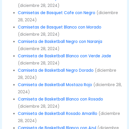
(diciembre 28, 2024)
Camisetas de Basquet Cafe con Negro
(diciembre
28, 2024)
Camisetas de Basquet Blanco con Morado
(diciembre 28, 2024)
Camiseta de Basketball Negro con Naranja
(diciembre 28, 2024)
Camiseta de Basketball Blanco con Verde Jade
(diciembre 28, 2024)
Camiseta de Basketball Negro Dorado
(diciembre
28, 2024)
Camiseta de Basketball Mostaza Rojo
(diciembre 28,
2024)
Camiseta de Basketball Blanco con Rosado
(diciembre 28, 2024)
Camiseta de Basketball Rosado Amarillo
(diciembre
28, 2024)
Camiseta de Basketball Blanco con Azul
(diciembre