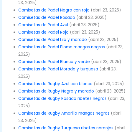
23, 2025)
Camisetas de Padel Negro con rojo
(abril 23, 2025)
Camisetas de Padel Rosado
(abril 23, 2025)
Camisetas de Padel Azul
(abril 23, 2025)
Camisetas de Padel Rojo
(abril 23, 2025)
Camisetas de Padel Lila y morado
(abril 23, 2025)
Camisetas de Padel Plomo mangas negras
(abril 23,
2025)
Camisetas de Padel Blanco y verde
(abril 23, 2025)
Camisetas de Padel Morado y turquesa
(abril 23,
2025)
Camisetas de Rugby Azul con blanco
(abril 23, 2025)
Camisetas de Rugby Negro y morado
(abril 23, 2025)
Camisetas de Rugby Rosado ribetes negros
(abril 23,
2025)
Camisetas de Rugby Amarillo mangas negras
(abril
23, 2025)
Camisetas de Rugby Turquesa ribetes naranjas
(abril