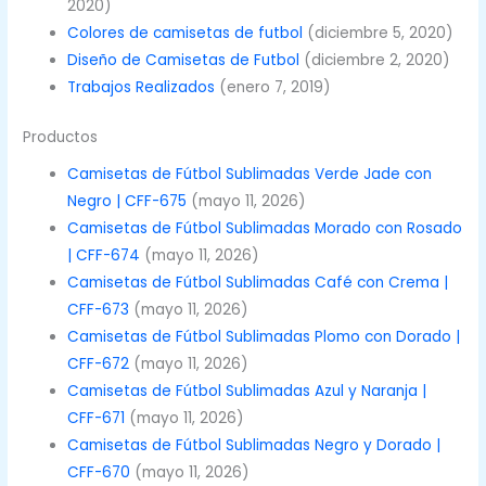
2020)
Colores de camisetas de futbol
(diciembre 5, 2020)
Diseño de Camisetas de Futbol
(diciembre 2, 2020)
Trabajos Realizados
(enero 7, 2019)
Productos
Camisetas de Fútbol Sublimadas Verde Jade con
Negro | CFF-675
(mayo 11, 2026)
Camisetas de Fútbol Sublimadas Morado con Rosado
| CFF-674
(mayo 11, 2026)
Camisetas de Fútbol Sublimadas Café con Crema |
CFF-673
(mayo 11, 2026)
Camisetas de Fútbol Sublimadas Plomo con Dorado |
CFF-672
(mayo 11, 2026)
Camisetas de Fútbol Sublimadas Azul y Naranja |
CFF-671
(mayo 11, 2026)
Camisetas de Fútbol Sublimadas Negro y Dorado |
CFF-670
(mayo 11, 2026)