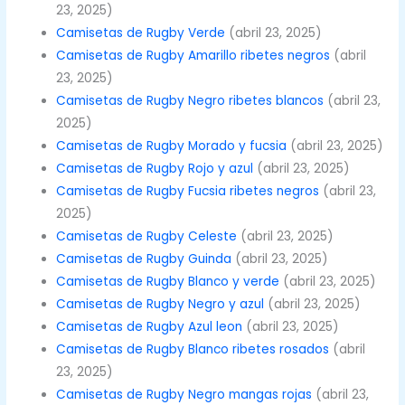
23, 2025)
Camisetas de Rugby Verde
(abril 23, 2025)
Camisetas de Rugby Amarillo ribetes negros
(abril
23, 2025)
Camisetas de Rugby Negro ribetes blancos
(abril 23,
2025)
Camisetas de Rugby Morado y fucsia
(abril 23, 2025)
Camisetas de Rugby Rojo y azul
(abril 23, 2025)
Camisetas de Rugby Fucsia ribetes negros
(abril 23,
2025)
Camisetas de Rugby Celeste
(abril 23, 2025)
Camisetas de Rugby Guinda
(abril 23, 2025)
Camisetas de Rugby Blanco y verde
(abril 23, 2025)
Camisetas de Rugby Negro y azul
(abril 23, 2025)
Camisetas de Rugby Azul leon
(abril 23, 2025)
Camisetas de Rugby Blanco ribetes rosados
(abril
23, 2025)
Camisetas de Rugby Negro mangas rojas
(abril 23,