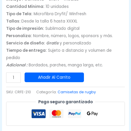
Cantidad Mínima:
10 unidades
Tipo de Tela:
Microfibra Dryfit/ Winfresh
Tallas:
Desde la talla 6 hasta XXXXL
Tipo de impresión:
Sublimado digital
Personaliza:
Nombre, número, logos, sponsors y más.
Servicio de diseño:
Gratis
y personalizado
Tiempo de entrega:
Sujeto a distancia y volumen de
pedido
Adicional :
Bordados, parches, manga larga, etc.
Camisetas
Añadir Al Carrito
de
Rugby
SKU:
CRFE-210
Categoría:
Camisetas de rugby
Fucsia
Pago seguro garantizado
ribetes
negros
cantidad