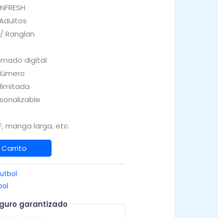
INFRESH
 Adultos
 / Ranglan
imado digital
Número
Ilimitada
sonalizable
, manga larga, etc.
 Carrito
utbol
bol
guro garantizado