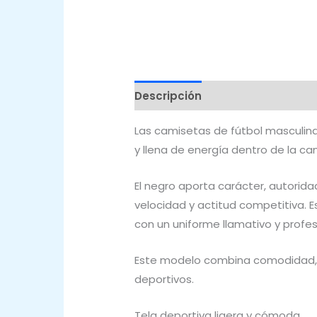
Descripción
Valoraciones (0)
Las camisetas de fútbol masculin
y llena de energía dentro de la ca
El negro aporta carácter, autorid
velocidad y actitud competitiva. E
con un uniforme llamativo y profes
Este modelo combina comodidad, 
deportivos.
Tela deportiva ligera y cómoda