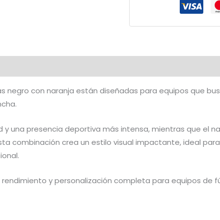
Naranja
|
CFF-
632
cantidad
as negro con naranja están diseñadas para equipos que bu
ncha.
ad y una presencia deportiva más intensa, mientras que el n
sta combinación crea un estilo visual impactante, ideal par
ional.
rendimiento y personalización completa para equipos de 