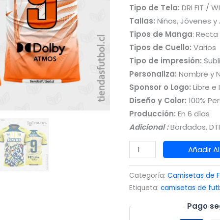
Tipo de Tela:
DRI FIT / W
Tallas:
Niños, Jóvenes y
Tipos de Manga
: Recta
Tipos de Cuello:
Varios
Tipo de impresión:
Subl
Personaliza:
Nombre y 
Sponsor o Logo:
Libre e 
Diseño y Color:
100% Per
Producción:
En 6 días
Adicional :
Bordados, DTF
Camisetas
Añadir Al
de
Fútbol
Categoría:
Camisetas de F
Masculinas
Etiqueta:
camisetas de fut
Negro
Pago se
con