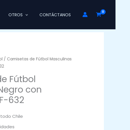
OTROS
CONTÁCTANOS
ol
/ Camisetas de Fútbol Masculinas
32
e Fútbol
Negro con
FF-632
 todo Chile
idades