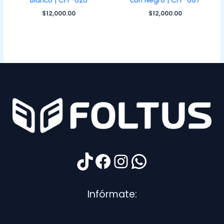
Blanco | CFF-626
con Negro | CFF-667
$
12,000.00
$
12,000.00
TikTok
Facebook
Instagram
WhatsApp
Infórmate: