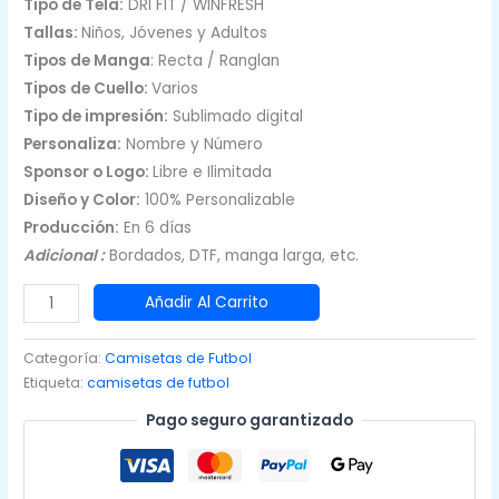
Tipo de Tela:
DRI FIT / WINFRESH
Tallas:
Niños, Jóvenes y Adultos
Tipos de Manga
: Recta / Ranglan
Tipos de Cuello:
Varios
Tipo de impresión:
Sublimado digital
Personaliza:
Nombre y Número
Sponsor o Logo:
Libre e Ilimitada
Diseño y Color:
100% Personalizable
Producción:
En 6 días
Adicional :
Bordados, DTF, manga larga, etc.
Camisetas
Añadir Al Carrito
de
Fútbol
Categoría:
Camisetas de Futbol
Masculinas
Etiqueta:
camisetas de futbol
Naranja
Pago seguro garantizado
con
Blanco
|