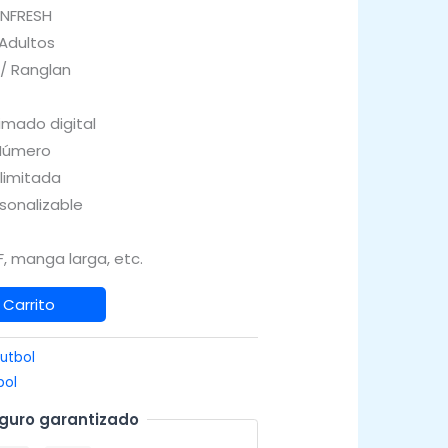
INFRESH
 Adultos
 / Ranglan
imado digital
Número
Ilimitada
sonalizable
, manga larga, etc.
 Carrito
utbol
bol
guro garantizado