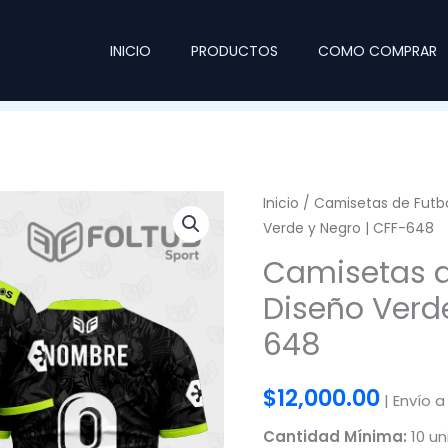
INICIO
PRODUCTOS
COMO COMPRAR
Inicio
/
Camisetas de Futb
Verde y Negro | CFF-648
Camisetas d
Diseño Verde
648
$
12,000.00
| Envío a
Cantidad Mínima:
10 un