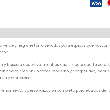
y
Negro
|
CFF-
648
cantidad
ño verde y negro están diseñadas para equipos que buscan
ncha.
rgía y frescura deportiva, mientras que el negro aporta carác
ombinación crea un uniforme moderno y competitivo, ideal p
iva y profesional.
rendimiento y personalización completa para equipos de 