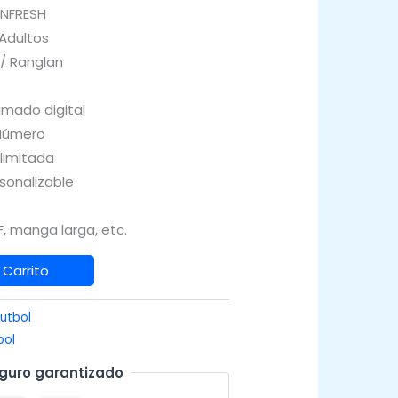
INFRESH
 Adultos
 / Ranglan
imado digital
Número
Ilimitada
sonalizable
, manga larga, etc.
 Carrito
utbol
bol
guro garantizado