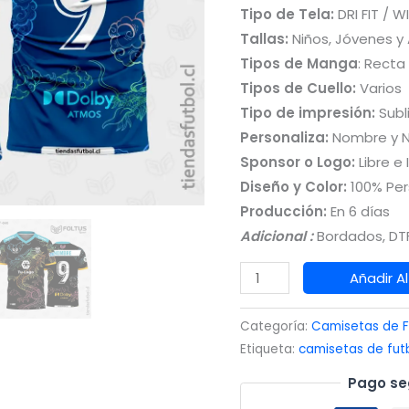
Tipo de Tela:
DRI FIT / W
Tallas:
Niños, Jóvenes y
Tipos de Manga
: Recta
Tipos de Cuello:
Varios
Tipo de impresión:
Subl
Personaliza:
Nombre y 
Sponsor o Logo:
Libre e 
Diseño y Color:
100% Per
Producción:
En 6 días
Adicional :
Bordados, DTF
Camisetas
Añadir Al
de
Fútbol
Categoría:
Camisetas de F
con
Etiqueta:
camisetas de fut
Diseño
Pago se
Azul