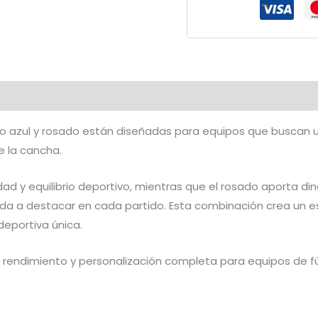
y
Rosado
|
CFF-
646
cantidad
ño azul y rosado están diseñadas para equipos que buscan 
 la cancha.
idad y equilibrio deportivo, mientras que el rosado aporta di
da a destacar en cada partido. Esta combinación crea un est
deportiva única.
rendimiento y personalización completa para equipos de 