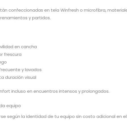
án confeccionadas en tela Winfresh o microfibra, materiale
renamientos y partidos.
ovilidad en cancha
r frescura
uego
 frecuente y lavados
ta duración visual
fort incluso en encuentros intensos y prolongados.
ada equipo
e según la identidad de tu equipo sin costo adicional en el