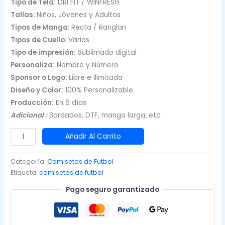
Tipo de Tela:
DRI FIT / WINFRESH
Tallas:
Niños, Jóvenes y Adultos
Tipos de Manga
: Recta / Ranglan
Tipos de Cuello:
Varios
Tipo de impresión:
Sublimado digital
Personaliza:
Nombre y Número
Sponsor o Logo:
Libre e Ilimitada
Diseño y Color:
100% Personalizable
Producción:
En 6 días
Adicional :
Bordados, DTF, manga larga, etc.
Camisetas
Añadir Al Carrito
de
Fútbol
Categoría:
Camisetas de Futbol
Masculinas
Etiqueta:
camisetas de futbol
Negro
Pago seguro garantizado
y
Dorado
|