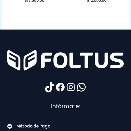
$
12,000.00
$
12,000.00
TikTok
Facebook
Instagram
WhatsApp
Infórmate:
Método de Pago