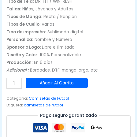
Tipo de Tela:
DRI FIT / WINFRESH
Tallas:
Niños, Jóvenes y Adultos
Tipos de Manga
: Recta / Ranglan
Tipos de Cuello:
Varios
Tipo de impresión:
Sublimado digital
Personaliza:
Nombre y Número
Sponsor o Logo:
Libre e Ilimitada
Diseño y Color:
100% Personalizable
Producción:
En 6 días
Adicional :
Bordados, DTF, manga larga, etc.
Camisetas
Añadir Al Carrito
de
Fútbol
Categoría:
Camisetas de Futbol
Masculinas
Etiqueta:
camisetas de futbol
Azul
Pago seguro garantizado
con
Naranja
|