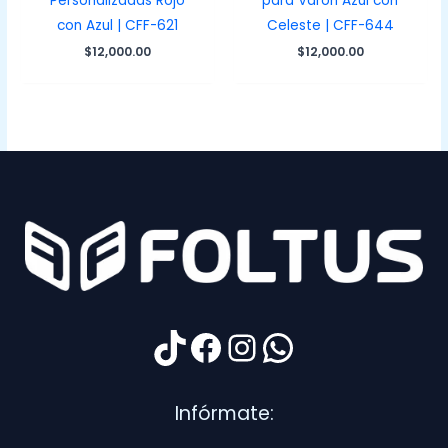
Personalizadas Rojo
para Varón Azul con
con Azul | CFF-621
Celeste | CFF-644
$
12,000.00
$
12,000.00
TikTok
Facebook
Instagram
WhatsApp
Infórmate: