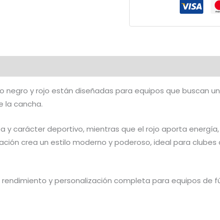
y
Rojo
|
CFF-
640
cantidad
ño negro y rojo están diseñadas para equipos que buscan un
 la cancha.
za y carácter deportivo, mientras que el rojo aporta energía,
ción crea un estilo moderno y poderoso, ideal para clubes
rendimiento y personalización completa para equipos de 