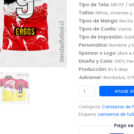
Tipo de Tela:
DRI FIT / W
Tallas:
Niños, Jóvenes y
Tipos de Manga
: Recta
Tipos de Cuello:
Varios
Tipo de impresión:
Subl
Personaliza:
Nombre y 
Sponsor o Logo:
Libre e 
Diseño y Color:
100% Per
Producción:
En 6 días
Adicional :
Bordados, DTF
Camisetas
Añadir Al
de
Fútbol
Categoría:
Camisetas de F
con
Etiqueta:
camisetas de fut
Diseño
Pago se
Negro