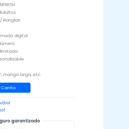
INFRESH
 Adultos
 / Ranglan
imado digital
Número
Ilimitada
sonalizable
, manga larga, etc.
 Carrito
utbol
bol
guro garantizado