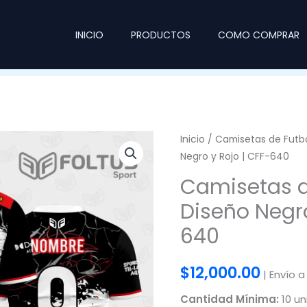
INICIO
PRODUCTOS
COMO COMPRAR
Inicio
/
Camisetas de Futb
Negro y Rojo | CFF-640
Camisetas d
Diseño Negro
640
$
12,000.00
| Envío a
Cantidad Mínima:
10 un