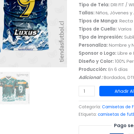
Tipo de Tela:
DRI FIT / W
Tallas:
Niños, Jóvenes y
Tipos de Manga
: Recta
Tipos de Cuello:
Varios
Tipo de impresión:
Subl
Personaliza:
Nombre y 
Sponsor o Logo:
Libre e 
Diseño y Color:
100% Per
Producción:
En 6 días
Adicional :
Bordados, DTF
Camisetas
Añadir Al
de
Fútbol
Categoría:
Camisetas de F
para
Etiqueta:
camisetas de fut
Varón
Pago se
Azul