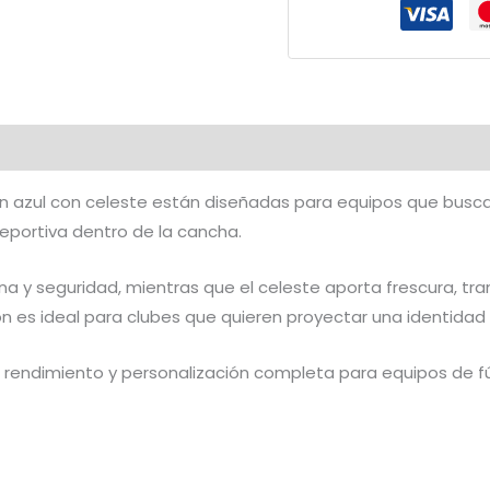
con
Celeste
|
CFF-
644
cantidad
ón azul con celeste están diseñadas para equipos que bus
deportiva dentro de la cancha.
lina y seguridad, mientras que el celeste aporta frescura, tr
n es ideal para clubes que quieren proyectar una identidad 
rendimiento y personalización completa para equipos de 