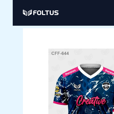
Ir
al
contenido