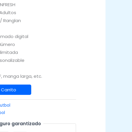
INFRESH
 Adultos
 / Ranglan
imado digital
Número
Ilimitada
sonalizable
, manga larga, etc.
 Carrito
utbol
bol
guro garantizado