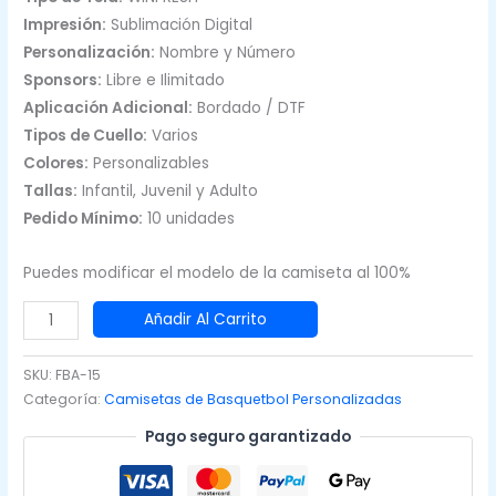
Impresión:
Sublimación Digital
Personalización:
Nombre y Número
Sponsors:
Libre e Ilimitado
Aplicación Adicional:
Bordado / DTF
Tipos de Cuello:
Varios
Colores:
Personalizables
Tallas:
Infantil, Juvenil y Adulto
Pedido Mínimo:
10 unidades
Puedes modificar el modelo de la camiseta al 100%
Camiseta
Añadir Al Carrito
de
Basquetbol
SKU:
FBA-15
Celeste
Categoría:
Camisetas de Basquetbol Personalizadas
con
Pago seguro garantizado
Rosado
cantidad