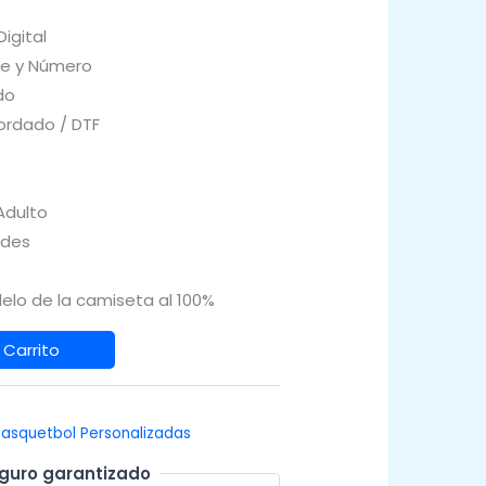
igital
e y Número
do
rdado / DTF
 Adulto
ades
elo de la camiseta al 100%
 Carrito
asquetbol Personalizadas
guro garantizado