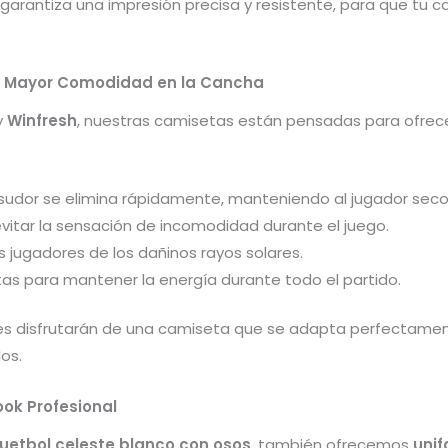
o garantiza una impresión precisa y resistente, para que tu
ra Mayor Comodidad en la Cancha
y
Winfresh
, nuestras camisetas están pensadas para ofrece
l sudor se elimina rápidamente, manteniendo al jugador sec
 evitar la sensación de incomodidad durante el juego.
os jugadores de los dañinos rayos solares.
tas para mantener la energía durante todo el partido.
res disfrutarán de una camiseta que se adapta perfectamen
os.
ok Profesional
etbol celeste blanco con osos
, también ofrecemos
uni