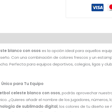
con
Osos
cantidad
ste blanco con osos
es la opción ideal para aquellos equ
diseño. Con una combinación de colores frescos y un estam
cha. Perfecta para equipos deportivos, colegios, ligas y cl
o Único para Tu Equipo
tbol celeste blanco con osos
, podrás aprovechar nuestro
ico. ¿Quieres añadir el nombre de los jugadores, números, l
nología de sublimado digital
, los colores de tu diseño s