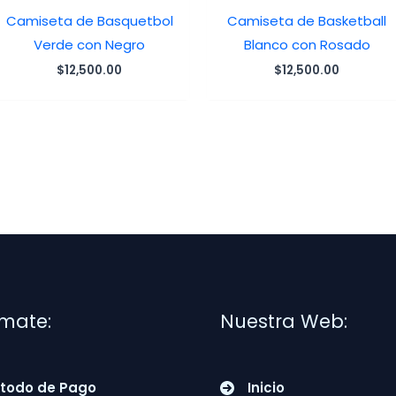
Camiseta de Basquetbol
Camiseta de Basketball
Verde con Negro
Blanco con Rosado
$
12,500.00
$
12,500.00
rmate:
Nuestra Web:
todo de Pago
Inicio