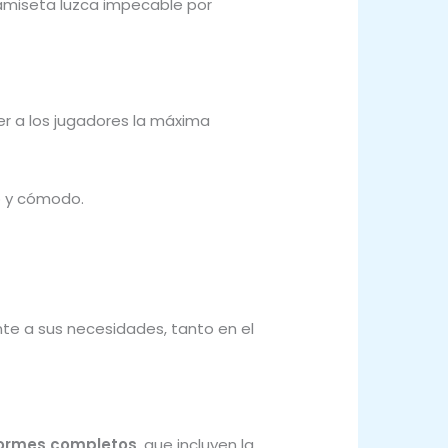
 camiseta luzca impecable por
r a los jugadores la máxima
o y cómodo.
te a sus necesidades, tanto en el
formes completos
, que incluyen la