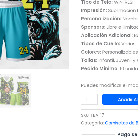
Tipo de Tela:
WINFRESH
Impresión:
Sublimación D
Personalización:
Nombr
Sponsors:
Libre e Ilimita
Aplicación Adicional:
Bo
Tipos de Cuello:
Varios
Colores:
Personalizables
Tallas:
Infantil, Juvenil y
Pedido Mínimo:
10 unid
Puedes modificar el mod
Camiseta
Añadir Al
de
Basquetbol
SKU:
FBA-17
Celeste
Categoría:
Camisetas de B
Blanco
Pago se