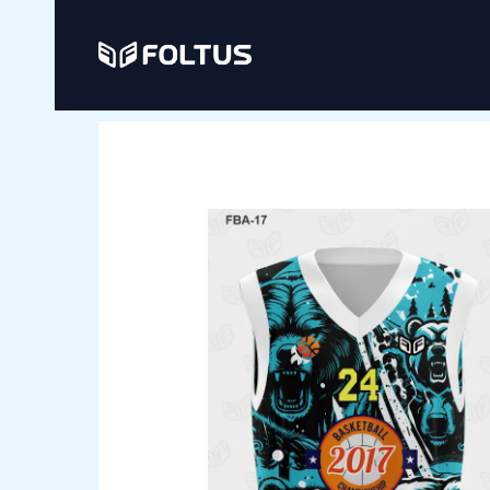
Ir
al
contenido