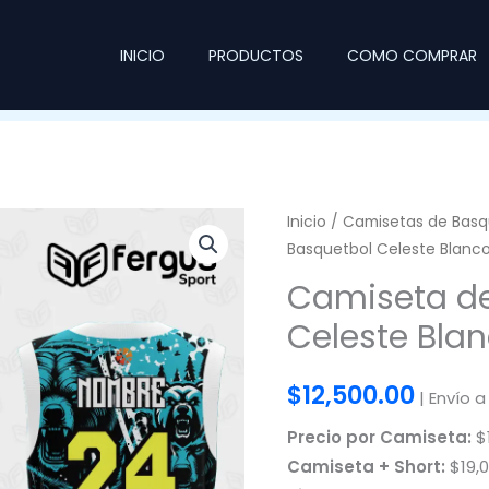
INICIO
PRODUCTOS
COMO COMPRAR
Inicio
/
Camisetas de Basq
Basquetbol Celeste Blanc
Camiseta de
Celeste Bla
$
12,500.00
| Envío a
Precio por Camiseta:
$1
Camiseta + Short:
$19,