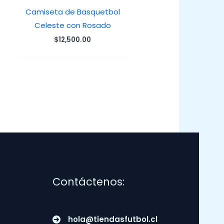
Camiseta de Basquetbol
Celeste con Rosado
$
12,500.00
Contáctenos:
hola@tiendasfutbol.cl