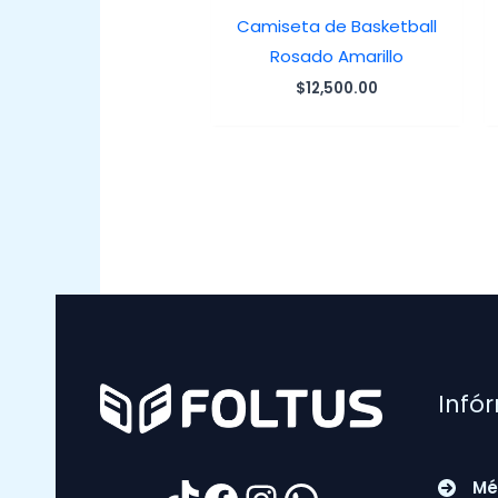
Camiseta de Basketball
Rosado Amarillo
$
12,500.00
Infó
TikTok
Facebook
Instagram
WhatsApp
Mé