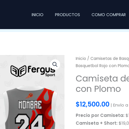
INICIO
PRODUCTOS
COMO COMPRAR
Inicio
/
Camisetas de Basq
Basquetbol Rojo con Plom
Camiseta de
con Plomo
$
12,500.00
| Envío a
Precio por Camiseta:
$1
Camiseta + Short:
$19,