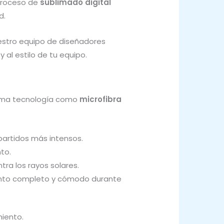
 proceso de
sublimado digital
d.
estro equipo de diseñadores
 al estilo de tu equipo.
tima tecnología como
microfibra
partidos más intensos.
to.
ntra los rayos solares.
miento completo y cómodo durante
iento.