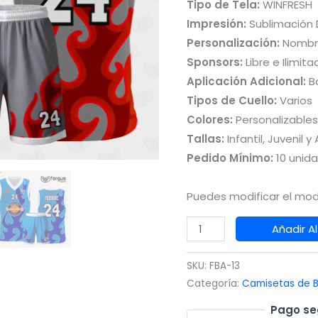
Tipo de Tela:
WINFRESH
Impresión:
Sublimación D
Personalización:
Nombr
Sponsors:
Libre e Ilimita
Aplicación Adicional:
Bo
Tipos de Cuello:
Varios
Colores:
Personalizables
Tallas:
Infantil, Juvenil y
Pedido Mínimo:
10 unid
Puedes modificar el mod
Camiseta
Añadir Al
de
Basquetbol
SKU:
FBA-13
Rojo
Categoría:
Camisetas de B
con
Pago se