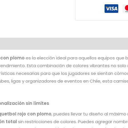
Plomo
cantidad
 con plomo
es la elección ideal para aquellos equipos que
rendimiento. Esta combinación de colores vibrantes no solo 
rísticas necesarias para que los jugadores se sientan cóm
lubes, ligas y organizadores de eventos en Chile, esta camis
nalización sin límites
uetbol rojo con plomo
, puedes llevar tu diseño al máximo 
ón total
sin restricciones de colores. Puedes agregar nombr