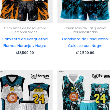
Camisetas de Basquetbol
Camisetas de Basquetbol
Personalizadas
Personalizadas
Camiseta de Basquetbol
Camiseta de Basquetbol
Flamas Naranja y Negro
Celeste con Negro
$
12,500.00
$
12,500.00