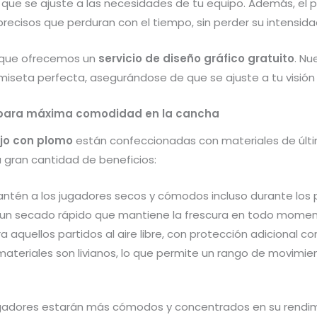
 que se ajuste a las necesidades de tu equipo. Además, el
 precisos que perduran con el tiempo, sin perder su intensida
a que ofrecemos un
servicio de diseño gráfico gratuito
. Nu
miseta perfecta, asegurándose de que se ajuste a tu visión y
o para máxima comodidad en la cancha
jo con plomo
están confeccionadas con materiales de úl
a gran cantidad de beneficios:
antén a los jugadores secos y cómodos incluso durante los 
e un secado rápido que mantiene la frescura en todo momen
a aquellos partidos al aire libre, con protección adicional co
 materiales son livianos, lo que permite un rango de movi
jugadores estarán más cómodos y concentrados en su rendim