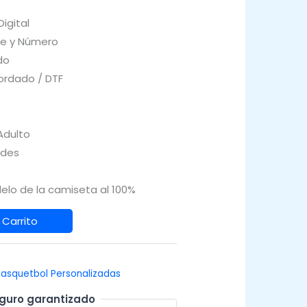
igital
e y Número
do
rdado / DTF
 Adulto
ades
elo de la camiseta al 100%
 Carrito
asquetbol Personalizadas
guro garantizado