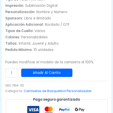
Impresión:
Sublimación Digital
Personalización:
Nombre y Número
Sponsors:
Libre e Ilimitado
Aplicación Adicional:
Bordado / DTF
Tipos de Cuello:
Varios
Colores:
Personalizables
Tallas:
Infantil, Juvenil y Adulto
Pedido Mínimo:
10 unidades
Puedes modificar el modelo de la camiseta al 100%
Camiseta
Añadir Al Carrito
de
Basketball
SKU:
FBA-30
Mostaza
Categoría:
Camisetas de Basquetbol Personalizadas
Rojo
Pago seguro garantizado
cantidad