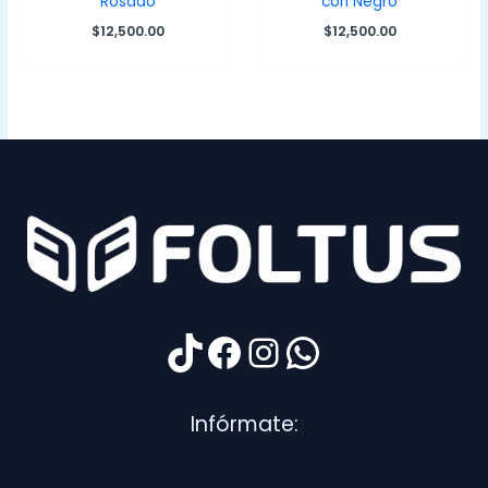
Rosado
con Negro
$
12,500.00
$
12,500.00
TikTok
Facebook
Instagram
WhatsApp
Infórmate: