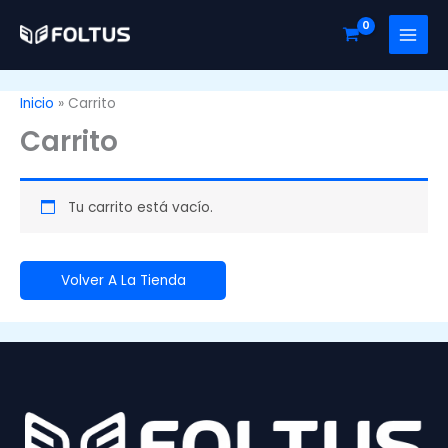
Ir
al
contenido
Inicio
Carrito
Carrito
Tu carrito está vacío.
Volver A La Tienda