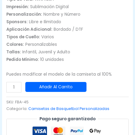
Impresión:
Sublimación Digital
Personalización:
Nombre y Número
Sponsors:
Libre e Ilimitado
Aplicación Adicional:
Bordado / DTF
Tipos de Cuello:
Varios
Colores:
Personalizables
Tallas:
Infantil, Juvenil y Adulto
Pedido Mínimo:
10 unidades
Puedes modificar el modelo de la camiseta al 100%
Camisetas
Añadir Al Carrito
de
Basquet
SKU:
FBA-45
Azul
Categoría:
Camisetas de Basquetbol Personalizadas
Naranja
Pago seguro garantizado
cantidad