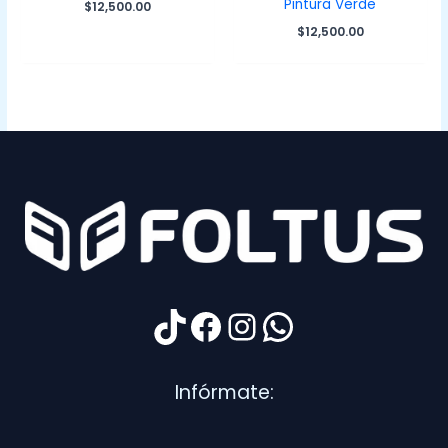
Pintura Verde
$
12,500.00
$
12,500.00
TikTok
Facebook
Instagram
WhatsApp
Infórmate: