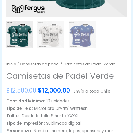
Inicio
/
Camisetas de padel
/ Camisetas de Padel Verde
Camisetas de Padel Verde
El
El
$
12,500.00
$
12,000.00
| Envío a todo Chile
precio
precio
Cantidad Mínima:
10 unidades
Tipo de Tela:
Microfibra Dryfit/ Winfresh
original
actual
Tallas:
Desde la talla 6 hasta XXXXL
era:
es:
Tipo de impresión:
Sublimado digital
Personaliza:
Nombre, número, logos, sponsors y más.