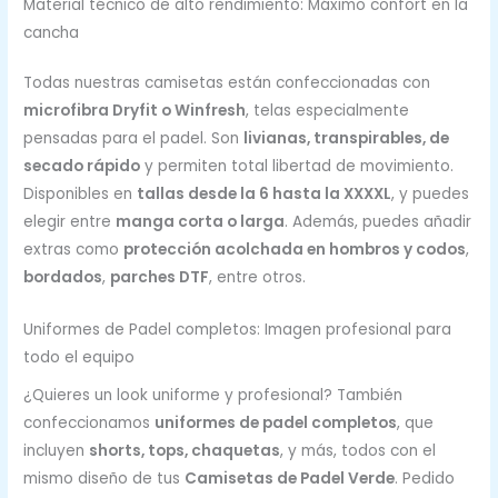
Material técnico de alto rendimiento: Máximo confort en la
cancha
Todas nuestras camisetas están confeccionadas con
microfibra Dryfit o Winfresh
, telas especialmente
pensadas para el padel. Son
livianas, transpirables, de
secado rápido
y permiten total libertad de movimiento.
Disponibles en
tallas desde la 6 hasta la XXXXL
, y puedes
elegir entre
manga corta o larga
. Además, puedes añadir
extras como
protección acolchada en hombros y codos
,
bordados
,
parches DTF
, entre otros.
Uniformes de Padel completos: Imagen profesional para
todo el equipo
¿Quieres un look uniforme y profesional? También
confeccionamos
uniformes de padel completos
, que
incluyen
shorts, tops, chaquetas
, y más, todos con el
mismo diseño de tus
Camisetas de Padel Verde
. Pedido