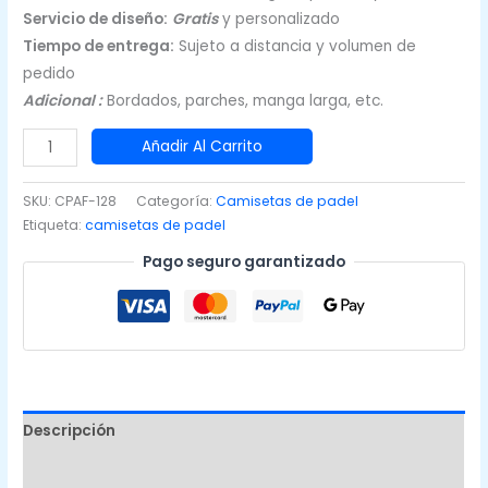
$12,500.00.
$12,000.00.
Servicio de diseño:
Gratis
y personalizado
Tiempo de entrega:
Sujeto a distancia y volumen de
pedido
Adicional :
Bordados, parches, manga larga, etc.
Camisetas
Añadir Al Carrito
de
Padel
SKU:
CPAF-128
Categoría:
Camisetas de padel
Verde
Etiqueta:
camisetas de padel
cantidad
Pago seguro garantizado
Descripción
Valoraciones (0)