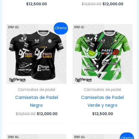
El
El
$
12,500.00
$
12,500.00
$
12,000.00
precio
precio
original
actual
era:
es:
$12,500.00.
$12,000.
¡Oferta!
Camisetas de padel
Camisetas de padel
Camisetas de Padel
Camisetas de Padel
Negro
Verde y negro
El
El
$
12,500.00
$
12,000.00
$
12,500.00
precio
precio
original
actual
era:
es:
$12,500.00.
$12,000.00.
¡Oferta!