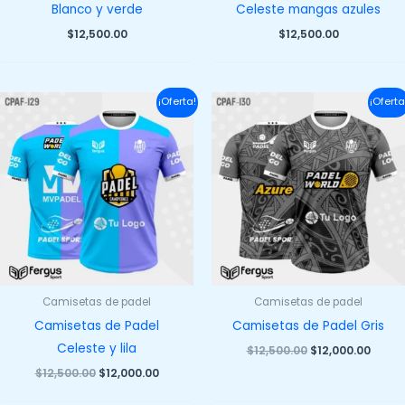
Blanco y verde
Celeste mangas azules
$
12,500.00
$
12,500.00
¡Oferta!
¡Oferta
Camisetas de padel
Camisetas de padel
Camisetas de Padel
Camisetas de Padel Gris
Celeste y lila
El
El
$
12,500.00
$
12,000.00
precio
preci
El
El
$
12,500.00
$
12,000.00
original
actua
precio
precio
era:
es:
original
actual