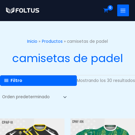
Ir
al
contenido
Inicio
Productos
camisetas de padel
camisetas de padel
Filtro
Mostrando los 30 resultados