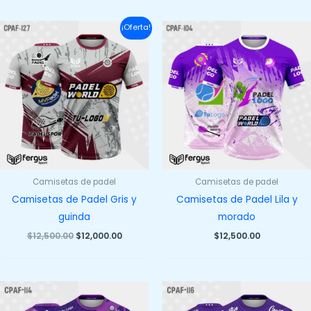
$12,500.00.
$12,00
era:
es:
$12,500.00.
$12,000.00.
¡Oferta!
Camisetas de padel
Camisetas de padel
Camisetas de Padel Gris y
Camisetas de Padel Lila y
guinda
morado
El
El
$
12,500.00
$
12,000.00
$
12,500.00
precio
precio
original
actual
era:
es:
$12,500.00.
$12,000.00.