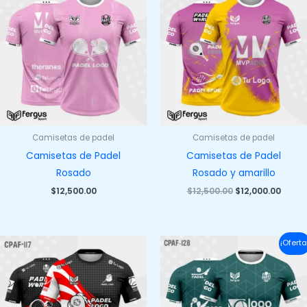
Camisetas de padel
Camisetas de padel
Camisetas de Padel
Camisetas de Padel
Rosado
Rosado y amarillo
El
El
$
12,500.00
$
12,500.00
$
12,000.00
precio
preci
original
actua
era:
es:
$12,500.00.
$12,00
¡Oferta