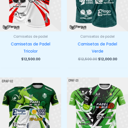
Camisetas de padel
Camisetas de padel
Camisetas de Padel
Camisetas de Padel
Tricolor
Verde
El
El
$
12,500.00
$
12,500.00
$
12,000.00
precio
preci
original
actua
era:
es:
$12,500.00.
$12,00