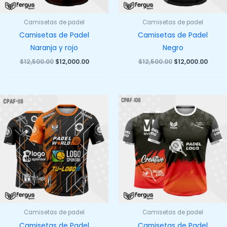
Camisetas de padel
Camisetas de padel
Camisetas de Padel
Camisetas de Padel
Naranja y rojo
Negro
El
El
El
El
$
12,500.00
$
12,000.00
$
12,500.00
$
12,000.00
precio
precio
precio
preci
original
actual
original
actua
era:
es:
era:
es:
$12,500.00.
$12,000.00.
$12,500.00.
$12,00
Camisetas de padel
Camisetas de padel
Camisetas de Padel
Camisetas de Padel