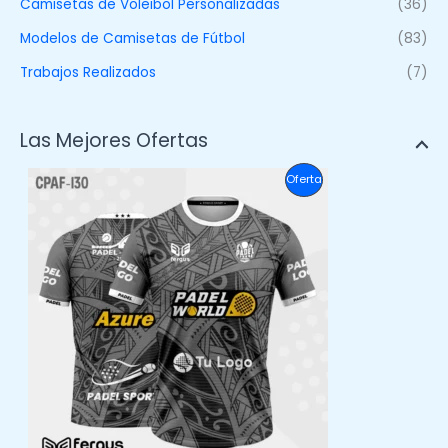
Camisetas de Voleibol Personalizadas
(36)
Modelos de Camisetas de Fútbol
(83)
Trabajos Realizados
(7)
Las Mejores Ofertas
P
Oferta
R
O
D
U
C
T
O
E