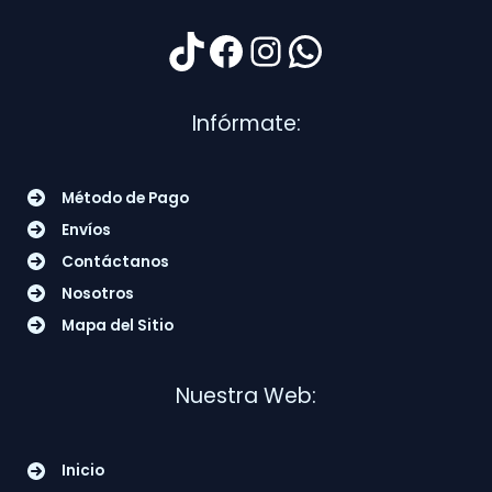
l
s
e
:
TikTok
Facebook
Instagram
WhatsApp
r
$
a
1
:
2
$
,
Infórmate:
1
0
2
0
,
0
5
.
0
0
Método de Pago
0
0
.
.
Envíos
0
0
Contáctanos
.
Nosotros
Mapa del Sitio
Nuestra Web:
Inicio