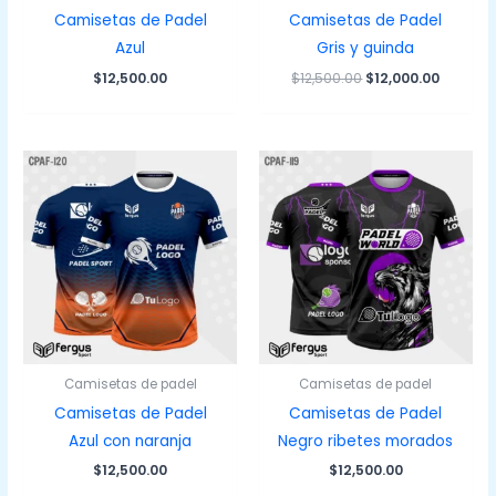
Camisetas de Padel
Camisetas de Padel
Azul
Gris y guinda
El
El
$
12,500.00
$
12,500.00
$
12,000.00
precio
precio
original
actual
era:
es:
$12,500.00.
$12,000.
Camisetas de padel
Camisetas de padel
Camisetas de Padel
Camisetas de Padel
Azul con naranja
Negro ribetes morados
$
12,500.00
$
12,500.00