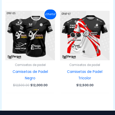
¡Oferta!
Camisetas de padel
Camisetas de padel
Camisetas de Padel
Camisetas de Padel
Negro
Tricolor
El
El
$
12,500.00
$
12,000.00
$
12,500.00
precio
precio
original
actual
era:
es:
$12,500.00.
$12,000.00.