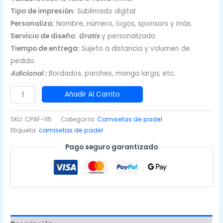
Tipo de impresión:
Sublimado digital
Personaliza:
Nombre, número, logos, sponsors y más.
Servicio de diseño:
Gratis
y personalizado
Tiempo de entrega:
Sujeto a distancia y volumen de
pedido
Adicional :
Bordados, parches, manga larga, etc.
Camisetas
Añadir Al Carrito
de
Padel
SKU:
CPAF-115
Categoría:
Camisetas de padel
Blanco
Etiqueta:
camisetas de padel
con
Pago seguro garantizado
negro
y
rojo
cantidad