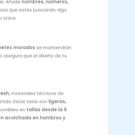
lle. Añade
nombres, números,
a sea que estés buscando algo
a única.
ibetes morados
se mantendrán
sto asegura que el diseño de tu
resh
, materiales técnicos de
tido. Estas telas son
ligeras,
sponibles en
tallas desde la 6
ón acolchada en hombros y