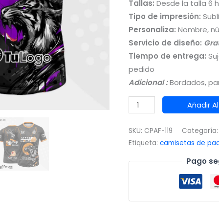
Tallas:
Desde la talla 6 
Tipo de impresión:
Subl
Personaliza:
Nombre, núm
Servicio de diseño:
Grat
Tiempo de entrega:
Suj
pedido
Adicional :
Bordados, par
Camisetas
Añadir Al
de
Padel
SKU:
CPAF-119
Categoría
Negro
Etiqueta:
camisetas de pad
ribetes
Pago se
morados
cantidad