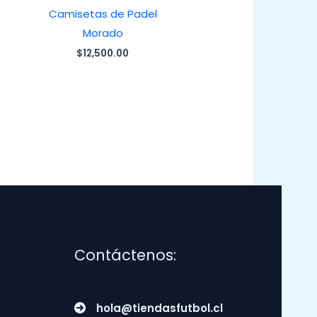
Camisetas de Padel
Morado
$
12,500.00
Contáctenos:
hola@tiendasfutbol.cl