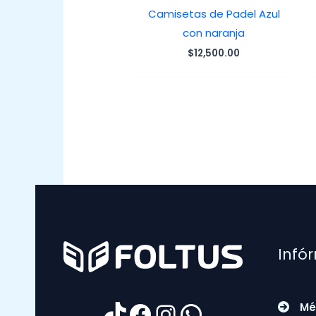
Camisetas de Padel Azul
con naranja
$
12,500.00
Infó
TikTok
Facebook
Instagram
WhatsApp
Mé