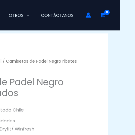
OTROS
CONTÁCTANOS
l
/ Camisetas de Padel Negro ribetes
e Padel Negro
ados
 todo Chile
idades
Dryfit/ Winfresh