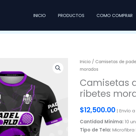
INICIO
PRODUCTOS
COMO COMPRAR
Inicio
/
Camisetas de pade
morados
Camisetas d
ribetes mor
$
12,500.00
| Envío a
Cantidad Mínima:
10 un
Tipo de Tela:
Microfibra 