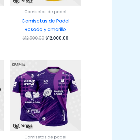
Camisetas de padel
Camisetas de Padel
Rosado y amarillo
El
El
$
12,500.00
$
12,000.00
precio
precio
original
actual
era:
es:
$12,500.00.
$12,000.00.
Camisetas de padel