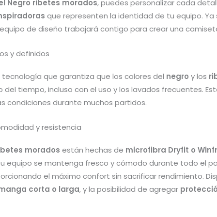
l Negro ribetes morados
, puedes personalizar cada deta
inspiradoras
que representen la identidad de tu equipo. Y
 equipo de diseño trabajará contigo para crear una camiset
os y definidos
a tecnología que garantiza que los colores del
negro
y los
r
go del tiempo, incluso con el uso y los lavados frecuentes. E
s condiciones durante muchos partidos.
omodidad y resistencia
ribetes morados
están hechas de
microfibra Dryfit o Winf
u equipo se mantenga fresco y cómodo durante todo el par
porcionando el máximo confort sin sacrificar rendimiento. Di
manga corta o larga
, y la posibilidad de agregar
protecci