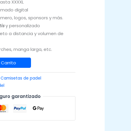
hasta XXXXL
imado digital
ero, logos, sponsors y más.
is
y personalizado
eto a distancia y volumen de
ches, manga larga, etc.
 Carrito
:
Camisetas de padel
el
guro garantizado