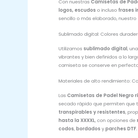
Con nuestras
Camisetas de Pade
logos, escudos
o incluso
frases 
sencillo o más elaborado, nuestro
Sublimado digital: Colores durader
Utilizamos
sublimado digital
, un
vibrantes y bien definidos a lo lar
camiseta se conserve en perfecta
Materiales de alto rendimiento: C
Las
Camisetas de Padel Negro 
secado rápido que permiten que t
transpirables y resistentes
, pro
hasta la XXXXL
, con opciones de
codos
,
bordados
y
parches DTF
.