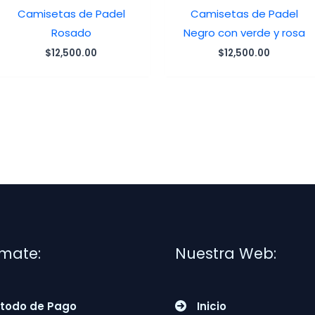
Camisetas de Padel
Camisetas de Padel
Rosado
Negro con verde y rosa
$
12,500.00
$
12,500.00
rmate:
Nuestra Web:
todo de Pago
Inicio