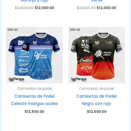
Naranja y rojo
Verde
El
El
El
El
$
12,500.00
$
12,000.00
$
12,500.00
$
12,000.00
precio
precio
precio
precio
original
actual
original
actual
era:
es:
era:
es:
$12,500.00.
$12,000.00.
$12,500.00.
$12,000.
Camisetas de padel
Camisetas de padel
Camisetas de Padel
Camisetas de Padel
Celeste mangas azules
Negro con rojo
$
12,500.00
$
12,500.00