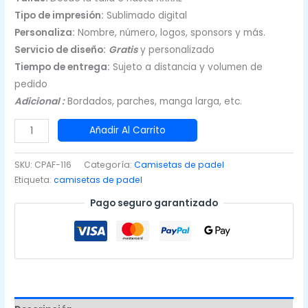
Tipo de impresión:
Sublimado digital
Personaliza:
Nombre, número, logos, sponsors y más.
Servicio de diseño:
Gratis
y personalizado
Tiempo de entrega:
Sujeto a distancia y volumen de
pedido
Adicional :
Bordados, parches, manga larga, etc.
Camisetas
Añadir Al Carrito
de
Padel
SKU:
CPAF-116
Categoría:
Camisetas de padel
Morado
Etiqueta:
camisetas de padel
y
Pago seguro garantizado
celeste
cantidad