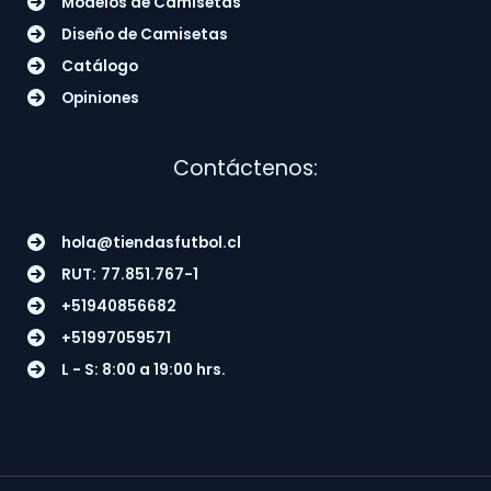
Modelos de Camisetas
Diseño de Camisetas
Catálogo
Opiniones
Contáctenos:
hola@tiendasfutbol.cl
RUT:
77.851.767-1
+51940856682
+51997059571
L - S: 8:00 a 19:00 hrs.