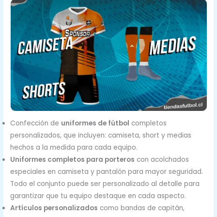
Confección de
uniformes de fútbol
completos
personalizados, que incluyen: camiseta, short y medias
hechos a la medida para cada equipo.
Uniformes completos para porteros
con acolchados
especiales en camiseta y pantalón para mayor seguridad.
Todo el conjunto puede ser personalizado al detalle para
garantizar que tu equipo destaque en cada aspecto.
Artículos personalizados
como bandas de capitán,