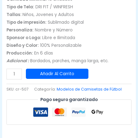
Tipo de Tela:
DRI FIT / WINFRESH
Tallas:
Niños, Jovenes y Adultos
Tipo de impresión:
Sublimado digital
Personaliza:
Nombre y Número
Sponsor o Logo:
Libre e Ilimitada
Diseño y Color:
100% Personalizable
Producción:
En 6 días
Adicional :
Bordados, parches, manga larga, etc.
Camisetas
Añadir Al Carrito
de
Futbol
SKU:
cr-507
Categoría:
Modelos de Camisetas de Fútbol
Tigre
Pago seguro garantizado
Naranja
Blanco
cantidad