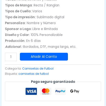
Tipos de Manga
: Recta / Ranglan
Tipos de Cuello:
Varios
Tipo de impresión:
Sublimado digital
Personaliza:
Nombre y Número
Sponsor o Logo:
Libre e Ilimitada
Diseño y Color:
100% Personalizable
Producción:
En 6 días
Adicional :
Bordados, DTF, manga larga, etc.
Camisetas
Añadir Al Carrito
de
Fútbol
Categoría:
Camisetas de Futbol
para
Etiqueta:
camisetas de futbol
Varón
Pago seguro garantizado
Verde
|
CFF-
665