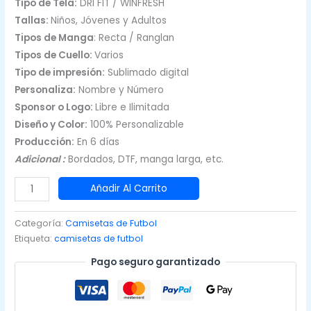
Tipo de Tela:
DRI FIT / WINFRESH
Tallas:
Niños, Jóvenes y Adultos
Tipos de Manga
: Recta / Ranglan
Tipos de Cuello:
Varios
Tipo de impresión:
Sublimado digital
Personaliza:
Nombre y Número
Sponsor o Logo:
Libre e Ilimitada
Diseño y Color:
100% Personalizable
Producción:
En 6 días
Adicional :
Bordados, DTF, manga larga, etc.
Camisetas
Añadir Al Carrito
de
Fútbol
Categoría:
Camisetas de Futbol
Masculinas
Etiqueta:
camisetas de futbol
Amarillo
Pago seguro garantizado
con
Negro
|