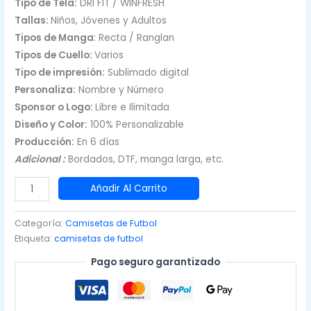
Tipo de Tela:
DRI FIT / WINFRESH
Tallas:
Niños, Jóvenes y Adultos
Tipos de Manga
: Recta / Ranglan
Tipos de Cuello:
Varios
Tipo de impresión:
Sublimado digital
Personaliza:
Nombre y Número
Sponsor o Logo:
Libre e Ilimitada
Diseño y Color:
100% Personalizable
Producción:
En 6 días
Adicional :
Bordados, DTF, manga larga, etc.
Camisetas
Añadir Al Carrito
de
Fútbol
Categoría:
Camisetas de Futbol
para
Etiqueta:
camisetas de futbol
Varón
Pago seguro garantizado
Negro
y
Amarillo