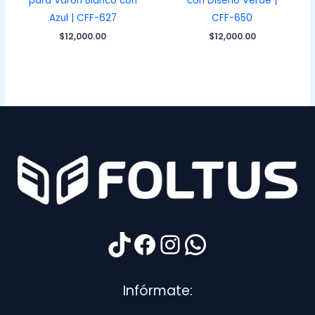
para Varón Blanco con
con Diseño Verde |
Azul | CFF-627
CFF-650
$
12,000.00
$
12,000.00
TikTok
Facebook
Instagram
WhatsApp
Infórmate: