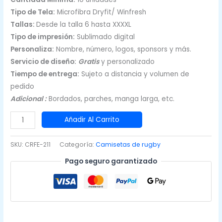
Tipo de Tela:
Microfibra Dryfit/ Winfresh
Tallas:
Desde la talla 6 hasta XXXXL
Tipo de impresión:
Sublimado digital
Personaliza:
Nombre, número, logos, sponsors y más.
Servicio de diseño:
Gratis
y personalizado
Tiempo de entrega:
Sujeto a distancia y volumen de
pedido
Adicional :
Bordados, parches, manga larga, etc.
Camisetas
Añadir Al Carrito
de
Rugby
SKU:
CRFE-211
Categoría:
Camisetas de rugby
Rojo
Pago seguro garantizado
y
azul
cantidad