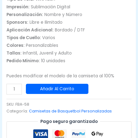
Impresión:
Sublimación Digital
Personalización:
Nombre y Número
Sponsors:
Libre e Ilimitado
Aplicación Adicional:
Bordado / DTF
Tipos de Cuello:
Varios
Colores:
Personalizables
Tallas:
Infantil, Juvenil y Adulto
Pedido Mínimo:
10 unidades
Puedes modificar el modelo de la camiseta al 100%
Camiseta
Añadir Al Carrito
de
Basquetbol
SKU:
FBA-58
Naranja
Categoría:
Camisetas de Basquetbol Personalizadas
y
Pago seguro garantizado
Rosado
cantidad