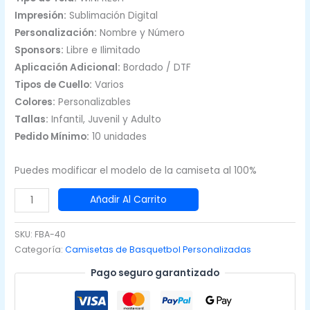
Impresión:
Sublimación Digital
Personalización:
Nombre y Número
Sponsors:
Libre e Ilimitado
Aplicación Adicional:
Bordado / DTF
Tipos de Cuello:
Varios
Colores:
Personalizables
Tallas:
Infantil, Juvenil y Adulto
Pedido Mínimo:
10 unidades
Puedes modificar el modelo de la camiseta al 100%
Camisetas
Añadir Al Carrito
de
Basquet
SKU:
FBA-40
Blanco
Categoría:
Camisetas de Basquetbol Personalizadas
con
Pago seguro garantizado
Negro
Abeja