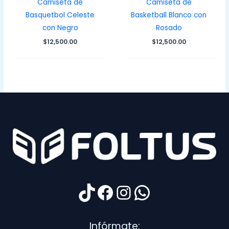
Camiseta de
Camiseta de
Basquetbol Celeste
Basketball Blanco con
con Negro
Rosado
$
12,500.00
$
12,500.00
TikTok
Facebook
Instagram
WhatsApp
Infórmate: