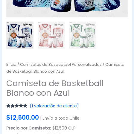
Inicio
/
Camisetas de Basquetbol Personalizadas
/ Camiseta
de Basketball Blanco con Azul
Camiseta de Basketball
Blanco con Azul
(
1
valoración de cliente)
Valorado
1
$
12,500.00
con
5.00
de
| Envío a todo Chile
5 en base a
valoración
de un cliente
Precio por Camiseta:
$12,500 CLP