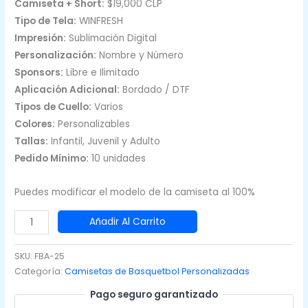
Camiseta + Short:
$19,000 CLP
Tipo de Tela:
WINFRESH
Impresión:
Sublimación Digital
Personalización:
Nombre y Número
Sponsors:
Libre e Ilimitado
Aplicación Adicional:
Bordado / DTF
Tipos de Cuello:
Varios
Colores:
Personalizables
Tallas:
Infantil, Juvenil y Adulto
Pedido Mínimo:
10 unidades
Puedes modificar el modelo de la camiseta al 100%
Camiseta
Añadir Al Carrito
de
Basketball
SKU:
FBA-25
Blanco
Categoría:
Camisetas de Basquetbol Personalizadas
con
Pago seguro garantizado
Azul