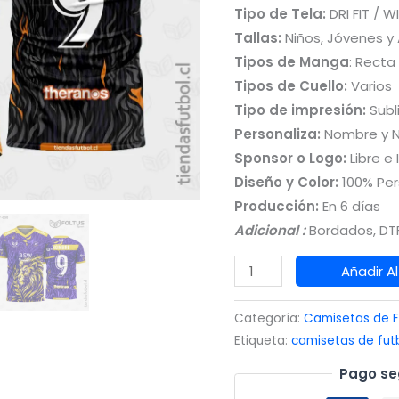
Tipo de Tela:
DRI FIT / W
Tallas:
Niños, Jóvenes y
Tipos de Manga
: Recta
Tipos de Cuello:
Varios
Tipo de impresión:
Subl
Personaliza:
Nombre y 
Sponsor o Logo:
Libre e 
Diseño y Color:
100% Per
Producción:
En 6 días
Adicional :
Bordados, DTF
Camisetas
Añadir Al
de
Fútbol
Categoría:
Camisetas de F
Sublimadas
Etiqueta:
camisetas de fut
Negro
Pago se
con