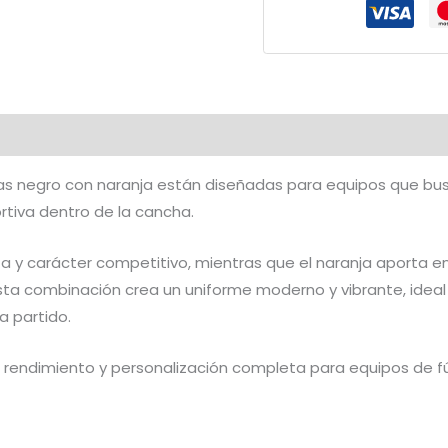
Naranja
|
CFF-
658
cantidad
das negro con naranja están diseñadas para equipos que b
rtiva dentro de la cancha.
rza y carácter competitivo, mientras que el naranja aporta 
sta combinación crea un uniforme moderno y vibrante, ideal
a partido.
rendimiento y personalización completa para equipos de 