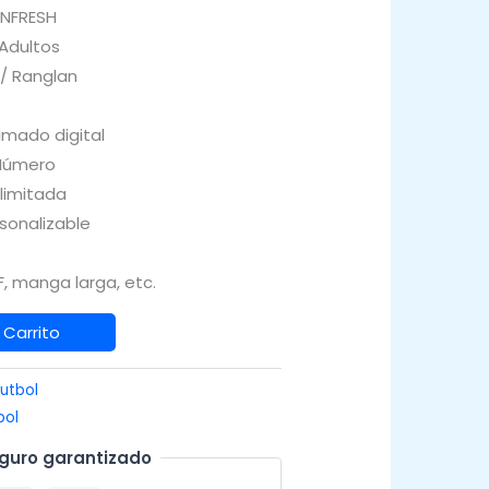
INFRESH
 Adultos
 / Ranglan
imado digital
Número
Ilimitada
sonalizable
, manga larga, etc.
 Carrito
utbol
bol
guro garantizado