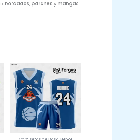
mo
bordados
,
parches
y
mangas
Camisetas de Basquetbol