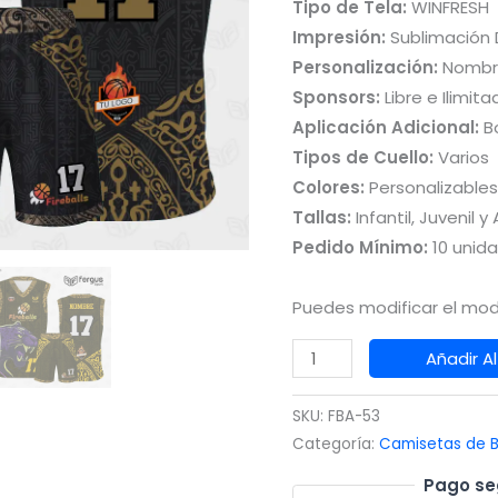
Tipo de Tela:
WINFRESH
Impresión:
Sublimación D
Personalización:
Nombr
Sponsors:
Libre e Ilimita
Aplicación Adicional:
Bo
Tipos de Cuello:
Varios
Colores:
Personalizables
Tallas:
Infantil, Juvenil y
Pedido Mínimo:
10 unid
Puedes modificar el mod
Camisetas
Añadir Al
de
Basquet
SKU:
FBA-53
Dorado
Categoría:
Camisetas de B
Negro
Pago se