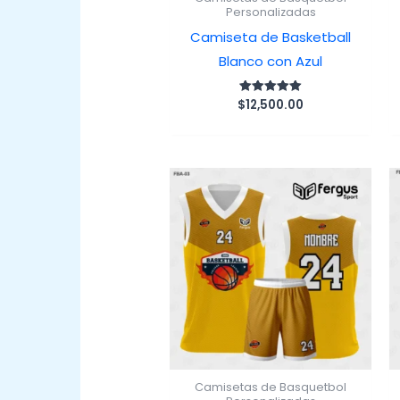
Personalizadas
Camiseta de Basketball
Blanco con Azul
$
12,500.00
Valorado
con
5.00
de 5
Camisetas de Basquetbol