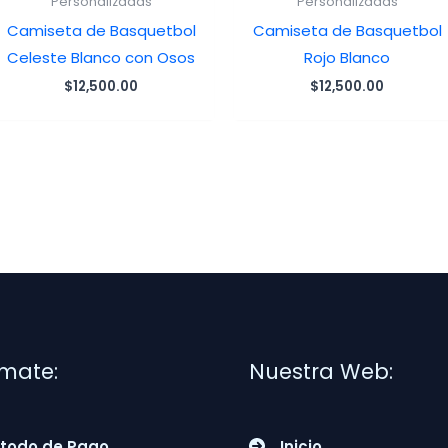
Personalizadas
Personalizadas
Camiseta de Basquetbol
Camiseta de Basquetbol
Celeste Blanco con Osos
Rojo Blanco
$
12,500.00
$
12,500.00
rmate:
Nuestra Web:
todo de Pago
Inicio