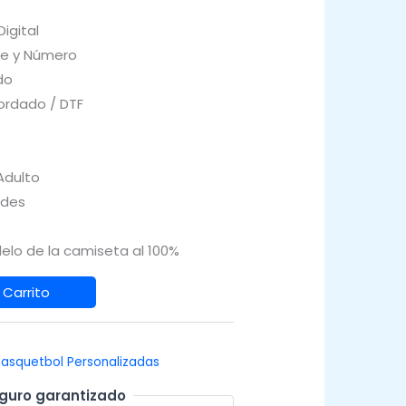
igital
e y Número
do
rdado / DTF
 Adulto
ades
elo de la camiseta al 100%
 Carrito
asquetbol Personalizadas
guro garantizado