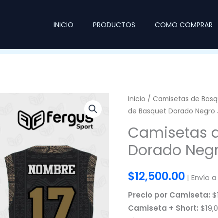
INICIO
PRODUCTOS
COMO COMPRAR
Inicio
/
Camisetas de Basq
de Basquet Dorado Negro 
Camisetas 
Dorado Neg
$
12,500.00
| Envío a
Precio por Camiseta:
$1
Camiseta + Short:
$19,