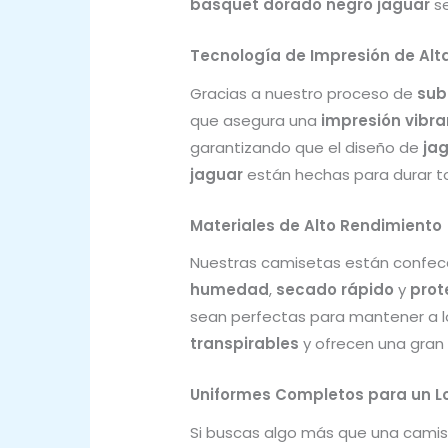
basquet dorado negro jaguar
se
Tecnología de Impresión de Alt
Gracias a nuestro proceso de
sub
que asegura una
impresión vibra
garantizando que el diseño de
ja
jaguar
están hechas para durar to
Materiales de Alto Rendimiento
Nuestras camisetas están confec
humedad
,
secado rápido
y
prot
sean perfectas para mantener a l
transpirables
y ofrecen una gran
Uniformes Completos para un Lo
Si buscas algo más que una cami