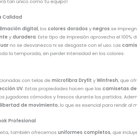
rá tan único como tu equipo!
a Calidad
limación digital
, los
colores dorados
y
negros
se impregna
nte
y
duradera
. Este tipo de impresión aprovecha el 100% de
guar
no se desvanezca ni se desgaste con el uso. Las
camis
da la temporada, sin perder intensidad en los colores.
cionadas con telas de
microfibra Dryfit
y
Winfresh
, que o
ección UV
. Estas propiedades hacen que las
camisetas de
os jugadores cómodos y frescos durante los partidos. Adem
libertad de movimiento
, lo que es esencial para rendir al
ok Profesional
seta, también ofrecemos
uniformes completos
, que incluy