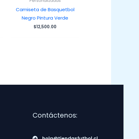
Personalizadas
Camiseta de Basquetbol
Negro Pintura Verde
$
12,500.00
Contáctenos:
hola@tiendasfutbol.cl