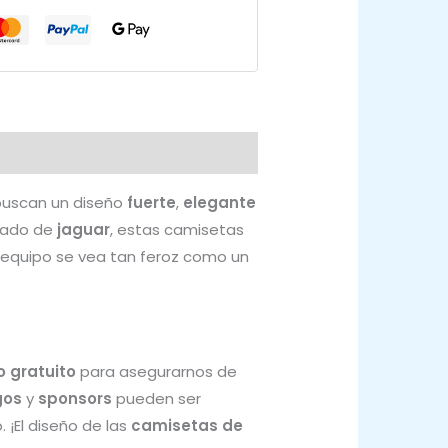
buscan un diseño
fuerte
,
elegante
pado de
jaguar
, estas camisetas
tu equipo se vea tan feroz como un
o gratuito
para asegurarnos de
gos
y
sponsors
pueden ser
 ¡El diseño de las
camisetas de