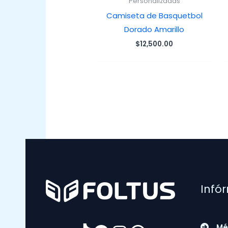
Personalizadas
Camiseta de Basquetbol
Dorado Amarillo
$
12,500.00
Infó
Mé