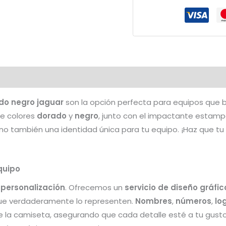
Jaguar
cantidad
do negro jaguar
son la opción perfecta para equipos que 
de colores
dorado
y
negro
, junto con el impactante estam
 sino también una identidad única para tu equipo. ¡Haz que 
quipo
e
personalización
. Ofrecemos un
servicio de diseño gráfic
ue verdaderamente lo representen.
Nombres
,
números
,
lo
e la camiseta, asegurando que cada detalle esté a tu gusto.