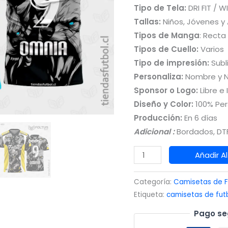
Tipo de Tela:
DRI FIT / W
Tallas:
Niños, Jóvenes y
Tipos de Manga
: Recta
Tipos de Cuello:
Varios
Tipo de impresión:
Subl
Personaliza:
Nombre y 
Sponsor o Logo:
Libre e 
Diseño y Color:
100% Per
Producción:
En 6 días
Adicional :
Bordados, DTF
Camisetas
Añadir Al
de
Fútbol
Categoría:
Camisetas de F
Masculinas
Etiqueta:
camisetas de fut
Negro
Pago se
con