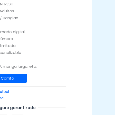
INFRESH
 Adultos
 / Ranglan
imado digital
Número
Ilimitada
sonalizable
, manga larga, etc.
 Carrito
utbol
bol
guro garantizado