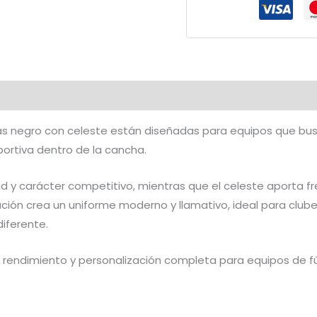
Celeste
|
CFF-
653
cantidad
nas negro con celeste están diseñadas para equipos que b
ortiva dentro de la cancha.
ad y carácter competitivo, mientras que el celeste aporta fre
ción crea un uniforme moderno y llamativo, ideal para club
diferente.
rendimiento y personalización completa para equipos de 