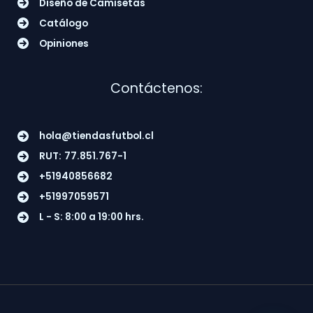
Diseño de Camisetas
Catálogo
Opiniones
Contáctenos:
hola@tiendasfutbol.cl
RUT:
77.851.767-1
+51940856682
+51997059571
L - S: 8:00 a 19:00 hrs.