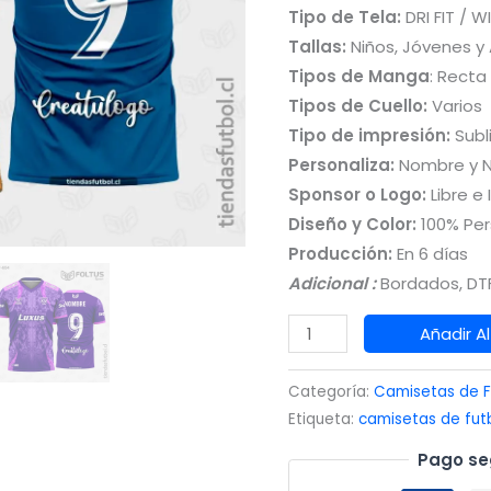
Tipo de Tela:
DRI FIT / W
Tallas:
Niños, Jóvenes y
Tipos de Manga
: Recta
Tipos de Cuello:
Varios
Tipo de impresión:
Subl
Personaliza:
Nombre y 
Sponsor o Logo:
Libre e 
Diseño y Color:
100% Per
Producción:
En 6 días
Adicional :
Bordados, DTF
Camisetas
Añadir Al
de
Fútbol
Categoría:
Camisetas de F
Sublimadas
Etiqueta:
camisetas de fut
Naranja
Pago se
y