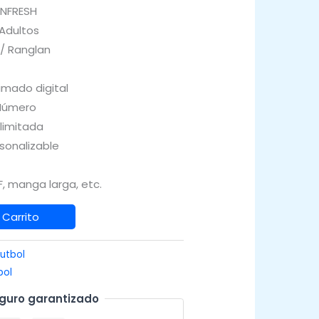
INFRESH
 Adultos
 / Ranglan
imado digital
Número
Ilimitada
sonalizable
, manga larga, etc.
 Carrito
utbol
bol
guro garantizado