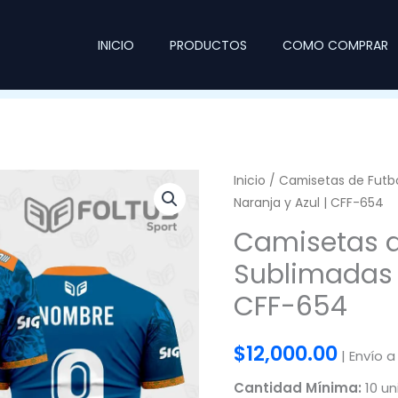
INICIO
PRODUCTOS
COMO COMPRAR
Inicio
/
Camisetas de Futb
Naranja y Azul | CFF-654
Camisetas d
Sublimadas N
CFF-654
$
12,000.00
| Envío a
Cantidad Mínima:
10 un