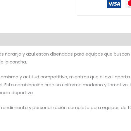
Azul
|
CFF-
654
cantidad
as naranja y azul están diseñadas para equipos que busca
de la cancha.
inamismo y actitud competitiva, mientras que el azul aporta c
l. Esta combinación crea un uniforme moderno y llamativo, 
ncia deportiva.
rendimiento y personalización completa para equipos de 