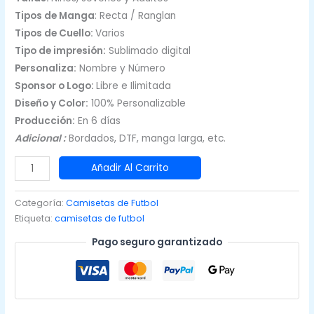
Tipos de Manga
: Recta / Ranglan
Tipos de Cuello:
Varios
Tipo de impresión:
Sublimado digital
Personaliza:
Nombre y Número
Sponsor o Logo:
Libre e Ilimitada
Diseño y Color:
100% Personalizable
Producción:
En 6 días
Adicional :
Bordados, DTF, manga larga, etc.
Camisetas
Añadir Al Carrito
de
Fútbol
Categoría:
Camisetas de Futbol
para
Etiqueta:
camisetas de futbol
Varón
Pago seguro garantizado
Rojo
|
CFF-
655